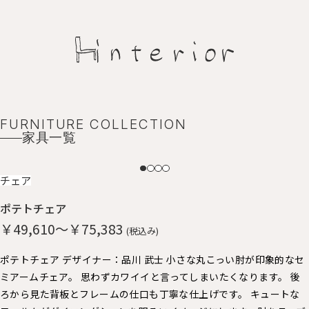
FURNITURE COLLECTION
家具一覧
NEW
チェア
ポテトチェア
￥49,610～￥75,383
(税込み)
ポテトチェア デザイナー：品川 武士 小さな丸こっい肘が印象的なセ
ミアームチェア。 思わずカワイイと言ってしまいたくなります。 後
ろから見た背板とフレームの仕口も丁寧な仕上げです。 キュートな