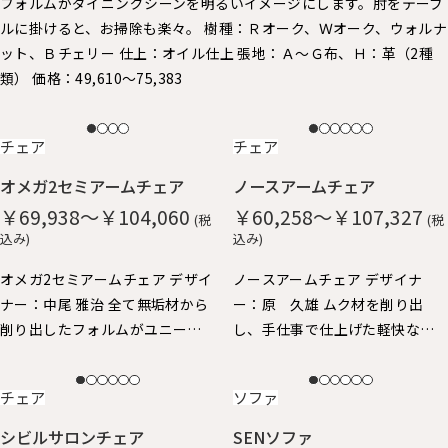
フォルムがダイニングシーンを明るいイメージにします。 ​肘をテーブ
ルに掛けると、お掃除も楽々。 樹種：Ｒオーク、Ｗオーク、ウォルナ
ット、Ｂチェリー 仕上：オイル仕上 張地：Ａ～Ｇ布、Ｈ：革（2種
類） 価格：49,610～75,383
NEW
NEW
チェア
チェア
オメガ2セミアームチェア
ノースアームチェア
￥69,938～￥104,060
￥60,258～￥107,327
(税
(税
込み)
込み)
オメガ2セミアームチェア デザイ
ノースアームチェア デザイナ
ナー：中尾 雅治 全て無垢材から
ー：原 久雄 ムク材を削り出
削り出したフォルムがユニーク
し、手仕事で仕上げた軽快なイ
なアームチェアです。 丸い面取
メージのアームチェア。 柔らか
りが優しい手触り。ゆったりと
な手触りと、ギリギリまで細身に
NEW
NEW
チェア
ソファ
した座り心地。 身体を包み込む
仕上げたフォルムが特徴で、 ア
ようなアームと背、肘掛けはや
ーム先端が手にしっくり馴染
シビルサロンチェア
SENソファ