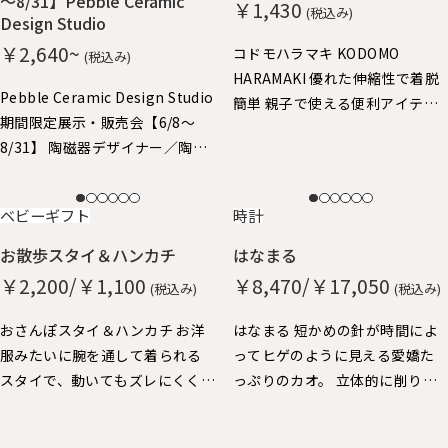
～8/31】Pebble Ceramic
￥1,430
(税込み)
Design Studio
￥2,640~
コドモハラマキ KODOMO
(税込み)
HARAMAKI 優れた伸縮性で着脱
Pebble Ceramic Design Studio
簡単 親子で使える便利アイテ
期間限定展示・販売会【6/8～
ム。子供はハラマキ～、大人の
8/31】 陶磁器デザイナー／陶磁
方にはヘアバンドにちょうどよ
器作家 石原亮太 糸島で活躍中
いサイズ。
の石原さん やさしいタッチの絵
NEW
NEW
ベビーギフト
時計
付け器を中心に特別展示させて
いただきました。 どれも1点もの
お散歩スタイ＆ハンカチ
はなまる
となりますので、売り切れ次第終
￥2,200/￥1,100
￥8,470/￥17,050
(税込み)
(税込み)
了となります。
おさんぽスタイ＆ハンカチ お洋
はなまる 短かめの針が時間によ
服みたいに腕を通して着られる
ってヒゲのように見える愛嬌た
スタイで、動いてもズレにくく、
っぷりのカオ。 立体的に削り出
おでかけにぴったりです。 ハン
した秒針の丸い鼻が、チクタク
カチも脱却できるストラップ
動いています。 厚みがあって壁