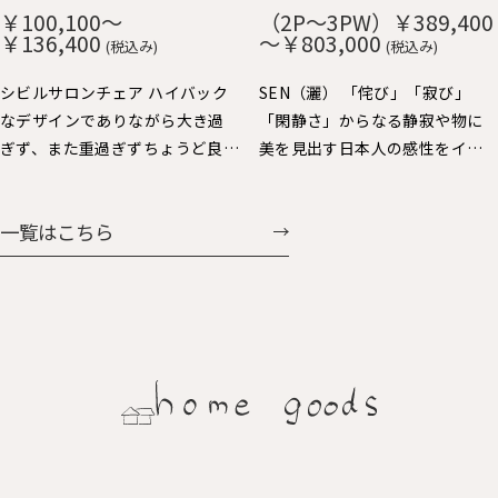
や短いので出入りし易く便利で
み、ずっと触りたくなる心地よ
￥100,100～
（2P～3PW）￥389,400
す。 肘をテーブルに掛ければ、
さです。 貼り込まれた大きなカ
￥136,400
～￥803,000
(税込み)
(税込み)
お掃除も楽々。 樹種：Ｒオー
ーブの背と座もゆったりと身体
ク、Ｗオーク、ウォルナット、Ｂ
を受け止めてくれます。 樹種：
シビルサロンチェア ハイバック
SEN（灑） 「侘び」「寂び」
チェリー 仕上：オイル仕上 張
Ｒオーク、Ｗオーク、ウォルナッ
なデザインでありながら大き過
「閑静さ」からなる静寂や物に
地：Ａ～Ｇ布、Ｈ：革（2種類）
ト、Ｂチェリー 仕上：オイル仕
ぎず、また重過ぎずちょうど良い
美を見出す日本人の感性をイン
価格：￥69,938～￥104,060
上 張地：Ａ～Ｇ布、Ｈ：革（2種
大きさで人気のパーソナルチェ
テリアで表現しました。日本人
類） 価格：￥60,258～
ア。背を支えるスポークと前脚の
にとっての美しさを昇華する、
一覧はこちら
￥107,327
連続する美しさと、すっきりとし
静かで大らかなスタイルを提案
た全体フォルムバランスや座り
します。
心地にも定評があります。連続ス
ポークの後ろ姿も魅力的で美し
く、ちょい肘が可愛くいい感じ
に体に馴染みます。シビルダイニ
ングチェア・イージーチェア展
開もされています。