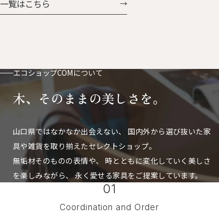
一覧はこちら
付。ベビーカーやバッグに付け
に掛けたときの凸っぱり具合
ておけば鼻水や涙もすぐに拭け
も、可愛さ「はなまる」。 はな
ます。 お気に入りの動物たちと
まるとうさん 人気のはなまる
おさんほ・おさんぽ
に、ぐんと大きくなった父さん
サイズが加わりました。 存在感
もたっぷりで、置き時計としても
エコショップCOMについて
掛け時計としても使えます。
木、そのままの美しさを。
山口県ではなかなか出会えない、
国内外から選び抜いた家
具や雑貨を取り揃えたセレクトショップ。
無垢材そのものの表情や、 時とともに変化していく美しさ
を楽しみながら、
永く愛せる家具をご提案しています。
01
Coordination and Order