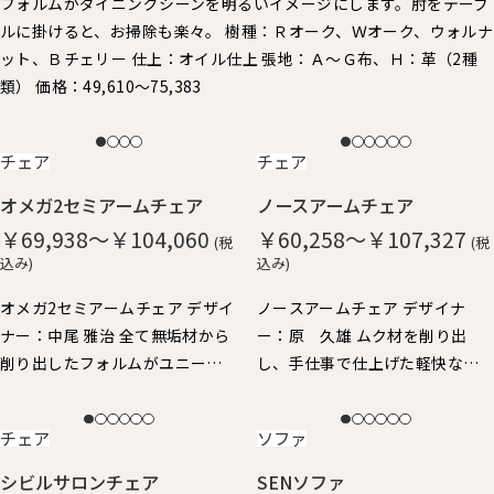
フォルムがダイニングシーンを明るいイメージにします。 ​肘をテーブ
ルに掛けると、お掃除も楽々。 樹種：Ｒオーク、Ｗオーク、ウォルナ
ット、Ｂチェリー 仕上：オイル仕上 張地：Ａ～Ｇ布、Ｈ：革（2種
類） 価格：49,610～75,383
NEW
NEW
チェア
チェア
オメガ2セミアームチェア
ノースアームチェア
￥69,938～￥104,060
￥60,258～￥107,327
(税
(税
込み)
込み)
オメガ2セミアームチェア デザイ
ノースアームチェア デザイナ
ナー：中尾 雅治 全て無垢材から
ー：原 久雄 ムク材を削り出
削り出したフォルムがユニーク
し、手仕事で仕上げた軽快なイ
なアームチェアです。 丸い面取
メージのアームチェア。 柔らか
りが優しい手触り。ゆったりと
な手触りと、ギリギリまで細身に
NEW
NEW
チェア
ソファ
した座り心地。 身体を包み込む
仕上げたフォルムが特徴で、 ア
ようなアームと背、肘掛けはや
ーム先端が手にしっくり馴染
シビルサロンチェア
SENソファ