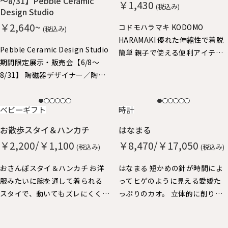
～8/31】Pebble Ceramic
￥1,430
(税込み)
Design Studio
￥2,640~
コドモハラマキ KODOMO
(税込み)
HARAMAKI 優れた伸縮性で着脱
Pebble Ceramic Design Studio
簡単 親子で使える便利アイテ
期間限定展示・販売会【6/8～
ム。子供はハラマキ～、大人の
8/31】 陶磁器デザイナー／陶磁
方にはヘアバンドにちょうどよ
器作家 石原亮太 糸島で活躍中
いサイズ。
の石原さん やさしいタッチの絵
NEW
NEW
ベビーギフト
時計
付け器を中心に特別展示させて
いただきました。 どれも1点もの
お散歩スタイ＆ハンカチ
はなまる
となりますので、売り切れ次第終
￥2,200/￥1,100
￥8,470/￥17,050
(税込み)
(税込み)
了となります。
おさんぽスタイ＆ハンカチ お洋
はなまる 短かめの針が時間によ
服みたいに腕を通して着られる
ってヒゲのように見える愛嬌た
スタイで、動いてもズレにくく、
っぷりのカオ。 立体的に削り出
おでかけにぴったりです。 ハン
した秒針の丸い鼻が、チクタク
カチも脱却できるストラップ
動いています。 厚みがあって壁