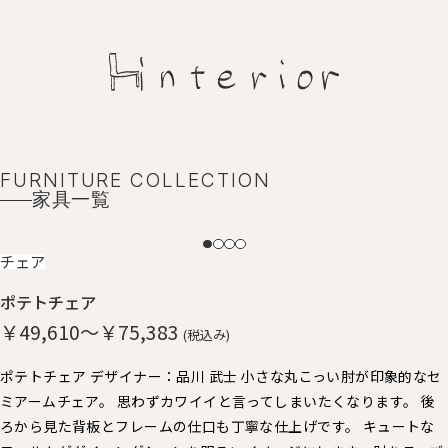
FURNITURE COLLECTION
家具一覧
NEW
チェア
ポテトチェア
￥49,610～￥75,383
(税込み)
ポテトチェア デザイナー：品川 武士 小さな丸こっい肘が印象的なセ
ミアームチェア。 思わずカワイイと言ってしまいたくなります。 後
ろから見た背板とフレームの仕口も丁寧な仕上げです。 キュートな