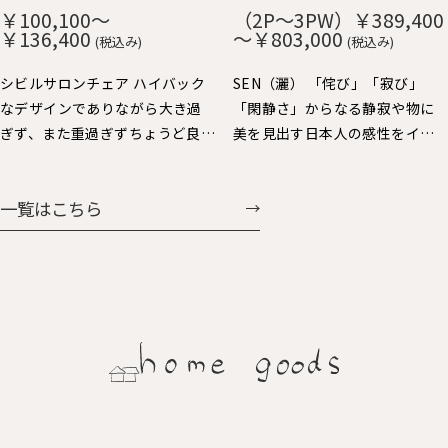
や短いので出入りし易く便利で
み、ずっと触りたくなる心地よ
￥100,100～
（2P～3PW）￥389,400
す。 肘をテーブルに掛ければ、
さです。 貼り込まれた大きなカ
￥136,400
～￥803,000
(税込み)
(税込み)
お掃除も楽々。 樹種：Ｒオー
ーブの背と座もゆったりと身体
ク、Ｗオーク、ウォルナット、Ｂ
を受け止めてくれます。 樹種：
シビルサロンチェア ハイバック
SEN（灑） 「侘び」「寂び」
チェリー 仕上：オイル仕上 張
Ｒオーク、Ｗオーク、ウォルナッ
なデザインでありながら大き過
「閑静さ」からなる静寂や物に
地：Ａ～Ｇ布、Ｈ：革（2種類）
ト、Ｂチェリー 仕上：オイル仕
ぎず、また重過ぎずちょうど良い
美を見出す日本人の感性をイン
価格：￥69,938～￥104,060
上 張地：Ａ～Ｇ布、Ｈ：革（2種
大きさで人気のパーソナルチェ
テリアで表現しました。日本人
類） 価格：￥60,258～
ア。背を支えるスポークと前脚の
にとっての美しさを昇華する、
一覧はこちら
￥107,327
連続する美しさと、すっきりとし
静かで大らかなスタイルを提案
た全体フォルムバランスや座り
します。
心地にも定評があります。連続ス
ポークの後ろ姿も魅力的で美し
く、ちょい肘が可愛くいい感じ
に体に馴染みます。シビルダイニ
ングチェア・イージーチェア展
開もされています。