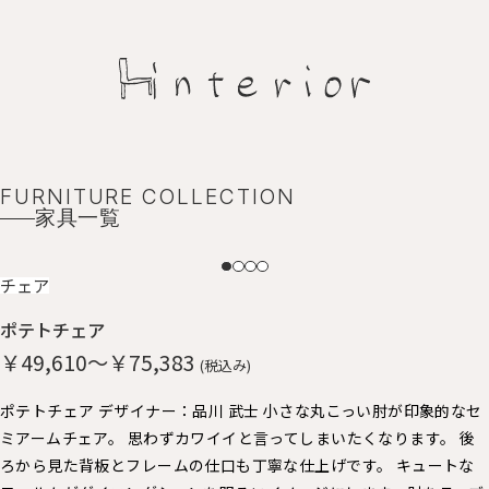
FURNITURE COLLECTION
家具一覧
NEW
チェア
ポテトチェア
￥49,610～￥75,383
(税込み)
ポテトチェア デザイナー：品川 武士 小さな丸こっい肘が印象的なセ
ミアームチェア。 思わずカワイイと言ってしまいたくなります。 後
ろから見た背板とフレームの仕口も丁寧な仕上げです。 キュートな