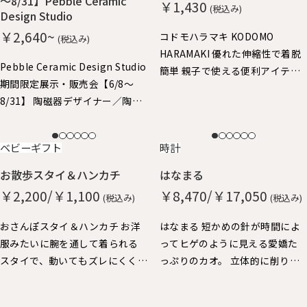
～8/31】Pebble Ceramic
￥1,430
(税込み)
Design Studio
￥2,640~
コドモハラマキ KODOMO
(税込み)
HARAMAKI 優れた伸縮性で着脱
Pebble Ceramic Design Studio
簡単 親子で使える便利アイテ
期間限定展示・販売会【6/8～
ム。子供はハラマキ～、大人の
8/31】 陶磁器デザイナー／陶磁
方にはヘアバンドにちょうどよ
器作家 石原亮太 糸島で活躍中
いサイズ。
の石原さん やさしいタッチの絵
NEW
NEW
ベビーギフト
時計
付け器を中心に特別展示させて
いただきました。 どれも1点もの
お散歩スタイ＆ハンカチ
はなまる
となりますので、売り切れ次第終
￥2,200/￥1,100
￥8,470/￥17,050
(税込み)
(税込み)
了となります。
おさんぽスタイ＆ハンカチ お洋
はなまる 短かめの針が時間によ
服みたいに腕を通して着られる
ってヒゲのように見える愛嬌た
スタイで、動いてもズレにくく、
っぷりのカオ。 立体的に削り出
おでかけにぴったりです。 ハン
した秒針の丸い鼻が、チクタク
カチも脱却できるストラップ
動いています。 厚みがあって壁