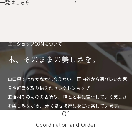
一覧はこちら
付。ベビーカーやバッグに付け
に掛けたときの凸っぱり具合
ておけば鼻水や涙もすぐに拭け
も、可愛さ「はなまる」。 はな
ます。 お気に入りの動物たちと
まるとうさん 人気のはなまる
おさんほ・おさんぽ
に、ぐんと大きくなった父さん
サイズが加わりました。 存在感
もたっぷりで、置き時計としても
エコショップCOMについて
掛け時計としても使えます。
木、そのままの美しさを。
山口県ではなかなか出会えない、
国内外から選び抜いた家
具や雑貨を取り揃えたセレクトショップ。
無垢材そのものの表情や、 時とともに変化していく美しさ
を楽しみながら、
永く愛せる家具をご提案しています。
01
Coordination and Order