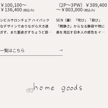
や短いので出入りし易く便利で
み、ずっと触りたくなる心地よ
￥100,100～
（2P～3PW）￥389,400
す。 肘をテーブルに掛ければ、
さです。 貼り込まれた大きなカ
￥136,400
～￥803,000
(税込み)
(税込み)
お掃除も楽々。 樹種：Ｒオー
ーブの背と座もゆったりと身体
ク、Ｗオーク、ウォルナット、Ｂ
を受け止めてくれます。 樹種：
シビルサロンチェア ハイバック
SEN（灑） 「侘び」「寂び」
チェリー 仕上：オイル仕上 張
Ｒオーク、Ｗオーク、ウォルナッ
なデザインでありながら大き過
「閑静さ」からなる静寂や物に
地：Ａ～Ｇ布、Ｈ：革（2種類）
ト、Ｂチェリー 仕上：オイル仕
ぎず、また重過ぎずちょうど良い
美を見出す日本人の感性をイン
価格：￥69,938～￥104,060
上 張地：Ａ～Ｇ布、Ｈ：革（2種
大きさで人気のパーソナルチェ
テリアで表現しました。日本人
類） 価格：￥60,258～
ア。背を支えるスポークと前脚の
にとっての美しさを昇華する、
一覧はこちら
￥107,327
連続する美しさと、すっきりとし
静かで大らかなスタイルを提案
た全体フォルムバランスや座り
します。
心地にも定評があります。連続ス
ポークの後ろ姿も魅力的で美し
く、ちょい肘が可愛くいい感じ
に体に馴染みます。シビルダイニ
ングチェア・イージーチェア展
開もされています。