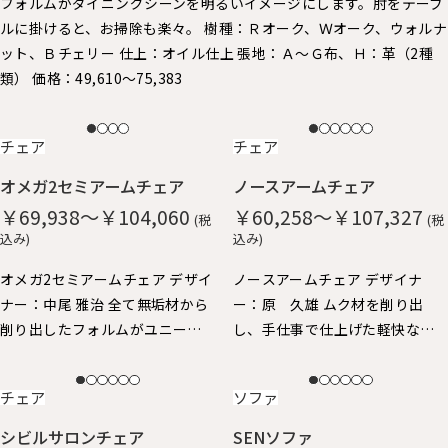
フォルムがダイニングシーンを明るいイメージにします。 ​肘をテーブ
ルに掛けると、お掃除も楽々。 樹種：Ｒオーク、Ｗオーク、ウォルナ
ット、Ｂチェリー 仕上：オイル仕上 張地：Ａ～Ｇ布、Ｈ：革（2種
類） 価格：49,610～75,383
NEW
NEW
チェア
チェア
オメガ2セミアームチェア
ノースアームチェア
￥69,938～￥104,060
￥60,258～￥107,327
(税
(税
込み)
込み)
オメガ2セミアームチェア デザイ
ノースアームチェア デザイナ
ナー：中尾 雅治 全て無垢材から
ー：原 久雄 ムク材を削り出
削り出したフォルムがユニーク
し、手仕事で仕上げた軽快なイ
なアームチェアです。 丸い面取
メージのアームチェア。 柔らか
りが優しい手触り。ゆったりと
な手触りと、ギリギリまで細身に
NEW
NEW
チェア
ソファ
した座り心地。 身体を包み込む
仕上げたフォルムが特徴で、 ア
ようなアームと背、肘掛けはや
ーム先端が手にしっくり馴染
シビルサロンチェア
SENソファ