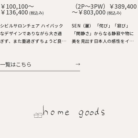
や短いので出入りし易く便利で
み、ずっと触りたくなる心地よ
￥100,100～
（2P～3PW）￥389,400
す。 肘をテーブルに掛ければ、
さです。 貼り込まれた大きなカ
￥136,400
～￥803,000
(税込み)
(税込み)
お掃除も楽々。 樹種：Ｒオー
ーブの背と座もゆったりと身体
ク、Ｗオーク、ウォルナット、Ｂ
を受け止めてくれます。 樹種：
シビルサロンチェア ハイバック
SEN（灑） 「侘び」「寂び」
チェリー 仕上：オイル仕上 張
Ｒオーク、Ｗオーク、ウォルナッ
なデザインでありながら大き過
「閑静さ」からなる静寂や物に
地：Ａ～Ｇ布、Ｈ：革（2種類）
ト、Ｂチェリー 仕上：オイル仕
ぎず、また重過ぎずちょうど良い
美を見出す日本人の感性をイン
価格：￥69,938～￥104,060
上 張地：Ａ～Ｇ布、Ｈ：革（2種
大きさで人気のパーソナルチェ
テリアで表現しました。日本人
類） 価格：￥60,258～
ア。背を支えるスポークと前脚の
にとっての美しさを昇華する、
一覧はこちら
￥107,327
連続する美しさと、すっきりとし
静かで大らかなスタイルを提案
た全体フォルムバランスや座り
します。
心地にも定評があります。連続ス
ポークの後ろ姿も魅力的で美し
く、ちょい肘が可愛くいい感じ
に体に馴染みます。シビルダイニ
ングチェア・イージーチェア展
開もされています。