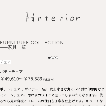
FURNITURE COLLECTION
家具一覧
NEW
チェア
ポテトチェア
￥49,610～￥75,383
(税込み)
ポテトチェア デザイナー：品川 武士 小さな丸こっい肘が印象的なセ
ミアームチェア。 思わずカワイイと言ってしまいたくなります。 後
ろから見た背板とフレームの仕口も丁寧な仕上げです。 キュートな