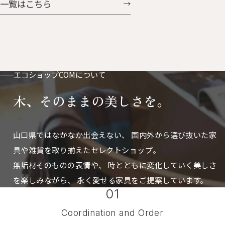
一覧はこちら
付。ベビーカーやバッグに付け
に掛けたときの凸っぱり具合
ておけば鼻水や涙もすぐに拭け
も、可愛さ「はなまる」。 はな
ます。 お気に入りの動物たちと
まるとうさん 人気のはなまる
おさんほ・おさんぽ
に、ぐんと大きくなった父さん
サイズが加わりました。 存在感
もたっぷりで、置き時計としても
エコショップCOMについて
掛け時計としても使えます。
木、そのままの美しさを。
山口県ではなかなか出会えない、
国内外から選び抜いた家
具や雑貨を取り揃えたセレクトショップ。
無垢材そのものの表情や、 時とともに変化していく美しさ
を楽しみながら、
永く愛せる家具をご提案しています。
01
Coordination and Order