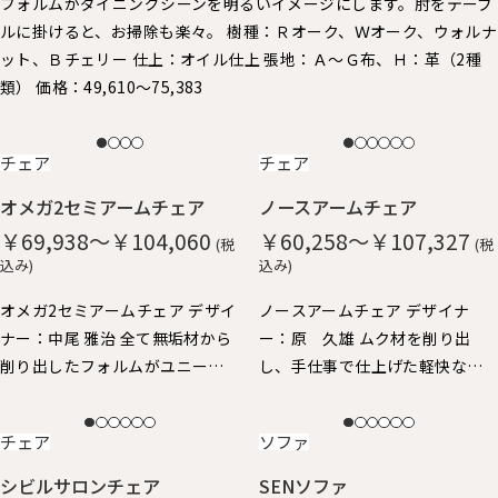
フォルムがダイニングシーンを明るいイメージにします。 ​肘をテーブ
ルに掛けると、お掃除も楽々。 樹種：Ｒオーク、Ｗオーク、ウォルナ
ット、Ｂチェリー 仕上：オイル仕上 張地：Ａ～Ｇ布、Ｈ：革（2種
類） 価格：49,610～75,383
NEW
NEW
チェア
チェア
オメガ2セミアームチェア
ノースアームチェア
￥69,938～￥104,060
￥60,258～￥107,327
(税
(税
込み)
込み)
オメガ2セミアームチェア デザイ
ノースアームチェア デザイナ
ナー：中尾 雅治 全て無垢材から
ー：原 久雄 ムク材を削り出
削り出したフォルムがユニーク
し、手仕事で仕上げた軽快なイ
なアームチェアです。 丸い面取
メージのアームチェア。 柔らか
りが優しい手触り。ゆったりと
な手触りと、ギリギリまで細身に
NEW
NEW
チェア
ソファ
した座り心地。 身体を包み込む
仕上げたフォルムが特徴で、 ア
ようなアームと背、肘掛けはや
ーム先端が手にしっくり馴染
シビルサロンチェア
SENソファ