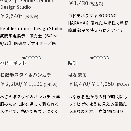
～8/31】Pebble Ceramic
￥1,430
(税込み)
Design Studio
￥2,640~
コドモハラマキ KODOMO
(税込み)
HARAMAKI 優れた伸縮性で着脱
Pebble Ceramic Design Studio
簡単 親子で使える便利アイテ
期間限定展示・販売会【6/8～
ム。子供はハラマキ～、大人の
8/31】 陶磁器デザイナー／陶磁
方にはヘアバンドにちょうどよ
器作家 石原亮太 糸島で活躍中
いサイズ。
の石原さん やさしいタッチの絵
NEW
NEW
ベビーギフト
時計
付け器を中心に特別展示させて
いただきました。 どれも1点もの
お散歩スタイ＆ハンカチ
はなまる
となりますので、売り切れ次第終
￥2,200/￥1,100
￥8,470/￥17,050
(税込み)
(税込み)
了となります。
おさんぽスタイ＆ハンカチ お洋
はなまる 短かめの針が時間によ
服みたいに腕を通して着られる
ってヒゲのように見える愛嬌た
スタイで、動いてもズレにくく、
っぷりのカオ。 立体的に削り出
おでかけにぴったりです。 ハン
した秒針の丸い鼻が、チクタク
カチも脱却できるストラップ
動いています。 厚みがあって壁