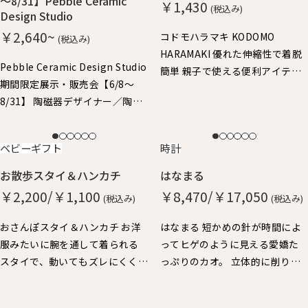
～8/31】Pebble Ceramic
￥1,430
(税込み)
Design Studio
￥2,640~
コドモハラマキ KODOMO
(税込み)
HARAMAKI 優れた伸縮性で着脱
Pebble Ceramic Design Studio
簡単 親子で使える便利アイテ
期間限定展示・販売会【6/8～
ム。子供はハラマキ～、大人の
8/31】 陶磁器デザイナー／陶磁
方にはヘアバンドにちょうどよ
器作家 石原亮太 糸島で活躍中
いサイズ。
の石原さん やさしいタッチの絵
NEW
NEW
ベビーギフト
時計
付け器を中心に特別展示させて
いただきました。 どれも1点もの
お散歩スタイ＆ハンカチ
はなまる
となりますので、売り切れ次第終
￥2,200/￥1,100
￥8,470/￥17,050
(税込み)
(税込み)
了となります。
おさんぽスタイ＆ハンカチ お洋
はなまる 短かめの針が時間によ
服みたいに腕を通して着られる
ってヒゲのように見える愛嬌た
スタイで、動いてもズレにくく、
っぷりのカオ。 立体的に削り出
おでかけにぴったりです。 ハン
した秒針の丸い鼻が、チクタク
カチも脱却できるストラップ
動いています。 厚みがあって壁