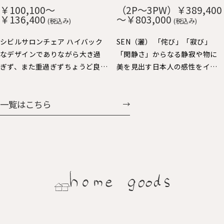
や短いので出入りし易く便利で
み、ずっと触りたくなる心地よ
￥100,100～
（2P～3PW）￥389,400
す。 肘をテーブルに掛ければ、
さです。 貼り込まれた大きなカ
￥136,400
～￥803,000
(税込み)
(税込み)
お掃除も楽々。 樹種：Ｒオー
ーブの背と座もゆったりと身体
ク、Ｗオーク、ウォルナット、Ｂ
を受け止めてくれます。 樹種：
シビルサロンチェア ハイバック
SEN（灑） 「侘び」「寂び」
チェリー 仕上：オイル仕上 張
Ｒオーク、Ｗオーク、ウォルナッ
なデザインでありながら大き過
「閑静さ」からなる静寂や物に
地：Ａ～Ｇ布、Ｈ：革（2種類）
ト、Ｂチェリー 仕上：オイル仕
ぎず、また重過ぎずちょうど良い
美を見出す日本人の感性をイン
価格：￥69,938～￥104,060
上 張地：Ａ～Ｇ布、Ｈ：革（2種
大きさで人気のパーソナルチェ
テリアで表現しました。日本人
類） 価格：￥60,258～
ア。背を支えるスポークと前脚の
にとっての美しさを昇華する、
一覧はこちら
￥107,327
連続する美しさと、すっきりとし
静かで大らかなスタイルを提案
た全体フォルムバランスや座り
します。
心地にも定評があります。連続ス
ポークの後ろ姿も魅力的で美し
く、ちょい肘が可愛くいい感じ
に体に馴染みます。シビルダイニ
ングチェア・イージーチェア展
開もされています。