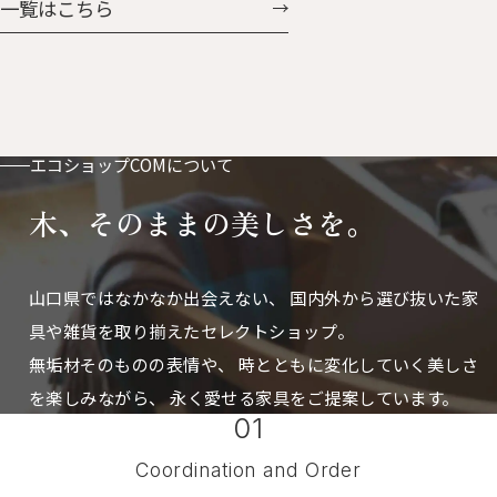
一覧はこちら
付。ベビーカーやバッグに付け
に掛けたときの凸っぱり具合
ておけば鼻水や涙もすぐに拭け
も、可愛さ「はなまる」。 はな
ます。 お気に入りの動物たちと
まるとうさん 人気のはなまる
おさんほ・おさんぽ
に、ぐんと大きくなった父さん
サイズが加わりました。 存在感
もたっぷりで、置き時計としても
エコショップCOMについて
掛け時計としても使えます。
木、そのままの美しさを。
山口県ではなかなか出会えない、
国内外から選び抜いた家
具や雑貨を取り揃えたセレクトショップ。
無垢材そのものの表情や、 時とともに変化していく美しさ
を楽しみながら、
永く愛せる家具をご提案しています。
01
Coordination and Order