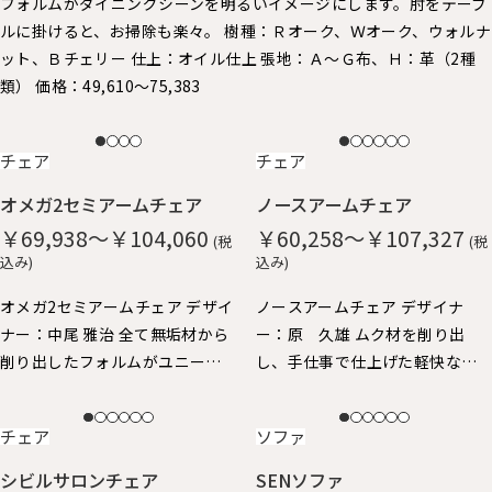
フォルムがダイニングシーンを明るいイメージにします。 ​肘をテーブ
ルに掛けると、お掃除も楽々。 樹種：Ｒオーク、Ｗオーク、ウォルナ
ット、Ｂチェリー 仕上：オイル仕上 張地：Ａ～Ｇ布、Ｈ：革（2種
類） 価格：49,610～75,383
NEW
NEW
チェア
チェア
オメガ2セミアームチェア
ノースアームチェア
￥69,938～￥104,060
￥60,258～￥107,327
(税
(税
込み)
込み)
オメガ2セミアームチェア デザイ
ノースアームチェア デザイナ
ナー：中尾 雅治 全て無垢材から
ー：原 久雄 ムク材を削り出
削り出したフォルムがユニーク
し、手仕事で仕上げた軽快なイ
なアームチェアです。 丸い面取
メージのアームチェア。 柔らか
りが優しい手触り。ゆったりと
な手触りと、ギリギリまで細身に
NEW
NEW
チェア
ソファ
した座り心地。 身体を包み込む
仕上げたフォルムが特徴で、 ア
ようなアームと背、肘掛けはや
ーム先端が手にしっくり馴染
シビルサロンチェア
SENソファ