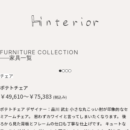
FURNITURE COLLECTION
家具一覧
NEW
チェア
ポテトチェア
￥49,610～￥75,383
(税込み)
ポテトチェア デザイナー：品川 武士 小さな丸こっい肘が印象的なセ
ミアームチェア。 思わずカワイイと言ってしまいたくなります。 後
ろから見た背板とフレームの仕口も丁寧な仕上げです。 キュートな