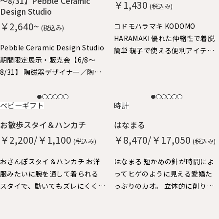
～8/31】Pebble Ceramic
￥1,430
(税込み)
Design Studio
￥2,640~
コドモハラマキ KODOMO
(税込み)
HARAMAKI 優れた伸縮性で着脱
Pebble Ceramic Design Studio
簡単 親子で使える便利アイテ
期間限定展示・販売会【6/8～
ム。子供はハラマキ～、大人の
8/31】 陶磁器デザイナー／陶磁
方にはヘアバンドにちょうどよ
器作家 石原亮太 糸島で活躍中
いサイズ。
の石原さん やさしいタッチの絵
NEW
NEW
ベビーギフト
時計
付け器を中心に特別展示させて
いただきました。 どれも1点もの
お散歩スタイ＆ハンカチ
はなまる
となりますので、売り切れ次第終
￥2,200/￥1,100
￥8,470/￥17,050
(税込み)
(税込み)
了となります。
おさんぽスタイ＆ハンカチ お洋
はなまる 短かめの針が時間によ
服みたいに腕を通して着られる
ってヒゲのように見える愛嬌た
スタイで、動いてもズレにくく、
っぷりのカオ。 立体的に削り出
おでかけにぴったりです。 ハン
した秒針の丸い鼻が、チクタク
カチも脱却できるストラップ
動いています。 厚みがあって壁