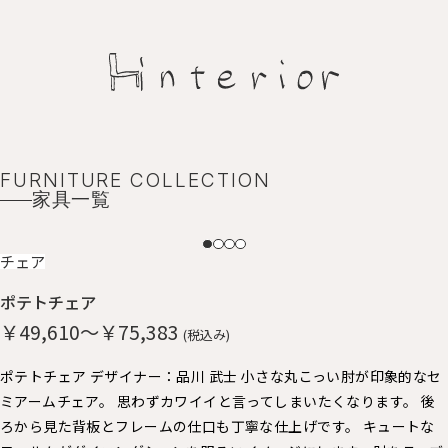
FURNITURE COLLECTION
家具一覧
NEW
チェア
ポテトチェア
￥49,610～￥75,383
(税込み)
ポテトチェア デザイナー：品川 武士 小さな丸こっい肘が印象的なセ
ミアームチェア。 思わずカワイイと言ってしまいたくなります。 後
ろから見た背板とフレームの仕口も丁寧な仕上げです。 キュートな