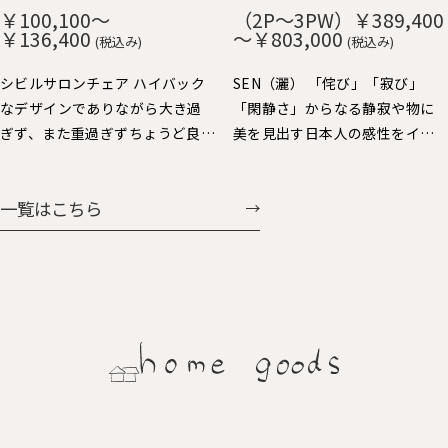
や短いので出入りし易く便利で
み、ずっと触りたくなる心地よ
￥100,100～
（2P～3PW）￥389,400
す。 肘をテーブルに掛ければ、
さです。 貼り込まれた大きなカ
￥136,400
～￥803,000
(税込み)
(税込み)
お掃除も楽々。 樹種：Ｒオー
ーブの背と座もゆったりと身体
ク、Ｗオーク、ウォルナット、Ｂ
を受け止めてくれます。 樹種：
シビルサロンチェア ハイバック
SEN（灑） 「侘び」「寂び」
チェリー 仕上：オイル仕上 張
Ｒオーク、Ｗオーク、ウォルナッ
なデザインでありながら大き過
「閑静さ」からなる静寂や物に
地：Ａ～Ｇ布、Ｈ：革（2種類）
ト、Ｂチェリー 仕上：オイル仕
ぎず、また重過ぎずちょうど良い
美を見出す日本人の感性をイン
価格：￥69,938～￥104,060
上 張地：Ａ～Ｇ布、Ｈ：革（2種
大きさで人気のパーソナルチェ
テリアで表現しました。日本人
類） 価格：￥60,258～
ア。背を支えるスポークと前脚の
にとっての美しさを昇華する、
一覧はこちら
￥107,327
連続する美しさと、すっきりとし
静かで大らかなスタイルを提案
た全体フォルムバランスや座り
します。
心地にも定評があります。連続ス
ポークの後ろ姿も魅力的で美し
く、ちょい肘が可愛くいい感じ
に体に馴染みます。シビルダイニ
ングチェア・イージーチェア展
開もされています。