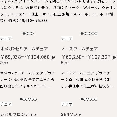
フォルムがダイニングシーンを明るいイメージにします。 ​肘をテーブ
ルに掛けると、お掃除も楽々。 樹種：Ｒオーク、Ｗオーク、ウォルナ
ット、Ｂチェリー 仕上：オイル仕上 張地：Ａ～Ｇ布、Ｈ：革（2種
類） 価格：49,610～75,383
NEW
NEW
チェア
チェア
オメガ2セミアームチェア
ノースアームチェア
￥69,938～￥104,060
￥60,258～￥107,327
(税
(税
込み)
込み)
オメガ2セミアームチェア デザイ
ノースアームチェア デザイナ
ナー：中尾 雅治 全て無垢材から
ー：原 久雄 ムク材を削り出
削り出したフォルムがユニーク
し、手仕事で仕上げた軽快なイ
なアームチェアです。 丸い面取
メージのアームチェア。 柔らか
りが優しい手触り。ゆったりと
な手触りと、ギリギリまで細身に
NEW
NEW
チェア
ソファ
した座り心地。 身体を包み込む
仕上げたフォルムが特徴で、 ア
ようなアームと背、肘掛けはや
ーム先端が手にしっくり馴染
シビルサロンチェア
SENソファ