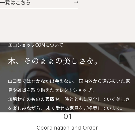
一覧はこちら
付。ベビーカーやバッグに付け
に掛けたときの凸っぱり具合
ておけば鼻水や涙もすぐに拭け
も、可愛さ「はなまる」。 はな
ます。 お気に入りの動物たちと
まるとうさん 人気のはなまる
おさんほ・おさんぽ
に、ぐんと大きくなった父さん
サイズが加わりました。 存在感
もたっぷりで、置き時計としても
エコショップCOMについて
掛け時計としても使えます。
木、そのままの美しさを。
山口県ではなかなか出会えない、
国内外から選び抜いた家
具や雑貨を取り揃えたセレクトショップ。
無垢材そのものの表情や、 時とともに変化していく美しさ
を楽しみながら、
永く愛せる家具をご提案しています。
01
Coordination and Order