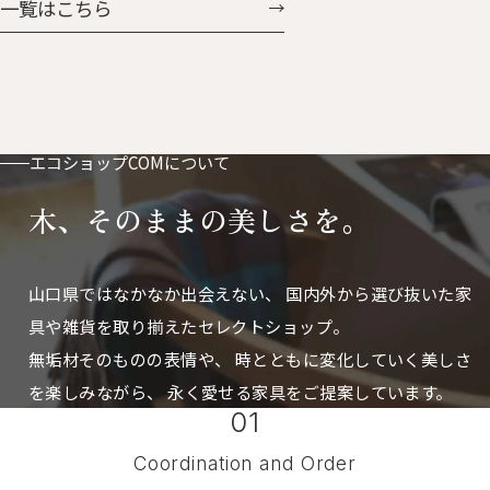
一覧はこちら
付。ベビーカーやバッグに付け
に掛けたときの凸っぱり具合
ておけば鼻水や涙もすぐに拭け
も、可愛さ「はなまる」。 はな
ます。 お気に入りの動物たちと
まるとうさん 人気のはなまる
おさんほ・おさんぽ
に、ぐんと大きくなった父さん
サイズが加わりました。 存在感
もたっぷりで、置き時計としても
エコショップCOMについて
掛け時計としても使えます。
木、そのままの美しさを。
山口県ではなかなか出会えない、
国内外から選び抜いた家
具や雑貨を取り揃えたセレクトショップ。
無垢材そのものの表情や、 時とともに変化していく美しさ
を楽しみながら、
永く愛せる家具をご提案しています。
01
Coordination and Order