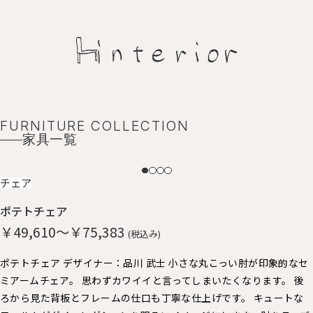
FURNITURE COLLECTION
家具一覧
NEW
チェア
ポテトチェア
￥49,610～￥75,383
(税込み)
ポテトチェア デザイナー：品川 武士 小さな丸こっい肘が印象的なセ
ミアームチェア。 思わずカワイイと言ってしまいたくなります。 後
ろから見た背板とフレームの仕口も丁寧な仕上げです。 キュートな