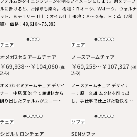
フォルムがダイニングシーンを明るいイメージにします。 ​肘をテーブ
ルに掛けると、お掃除も楽々。 樹種：Ｒオーク、Ｗオーク、ウォルナ
ット、Ｂチェリー 仕上：オイル仕上 張地：Ａ～Ｇ布、Ｈ：革（2種
類） 価格：49,610～75,383
NEW
NEW
チェア
チェア
オメガ2セミアームチェア
ノースアームチェア
￥69,938～￥104,060
￥60,258～￥107,327
(税
(税
込み)
込み)
オメガ2セミアームチェア デザイ
ノースアームチェア デザイナ
ナー：中尾 雅治 全て無垢材から
ー：原 久雄 ムク材を削り出
削り出したフォルムがユニーク
し、手仕事で仕上げた軽快なイ
なアームチェアです。 丸い面取
メージのアームチェア。 柔らか
りが優しい手触り。ゆったりと
な手触りと、ギリギリまで細身に
NEW
NEW
チェア
ソファ
した座り心地。 身体を包み込む
仕上げたフォルムが特徴で、 ア
ようなアームと背、肘掛けはや
ーム先端が手にしっくり馴染
シビルサロンチェア
SENソファ