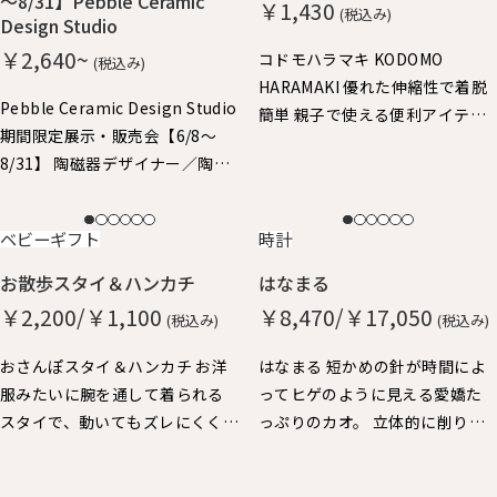
～8/31】Pebble Ceramic
￥1,430
(税込み)
Design Studio
￥2,640~
コドモハラマキ KODOMO
(税込み)
HARAMAKI 優れた伸縮性で着脱
Pebble Ceramic Design Studio
簡単 親子で使える便利アイテ
期間限定展示・販売会【6/8～
ム。子供はハラマキ～、大人の
8/31】 陶磁器デザイナー／陶磁
方にはヘアバンドにちょうどよ
器作家 石原亮太 糸島で活躍中
いサイズ。
の石原さん やさしいタッチの絵
NEW
NEW
ベビーギフト
時計
付け器を中心に特別展示させて
いただきました。 どれも1点もの
お散歩スタイ＆ハンカチ
はなまる
となりますので、売り切れ次第終
￥2,200/￥1,100
￥8,470/￥17,050
(税込み)
(税込み)
了となります。
おさんぽスタイ＆ハンカチ お洋
はなまる 短かめの針が時間によ
服みたいに腕を通して着られる
ってヒゲのように見える愛嬌た
スタイで、動いてもズレにくく、
っぷりのカオ。 立体的に削り出
おでかけにぴったりです。 ハン
した秒針の丸い鼻が、チクタク
カチも脱却できるストラップ
動いています。 厚みがあって壁