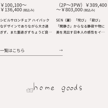
や短いので出入りし易く便利で
み、ずっと触りたくなる心地よ
￥100,100～
（2P～3PW）￥389,400
す。 肘をテーブルに掛ければ、
さです。 貼り込まれた大きなカ
￥136,400
～￥803,000
(税込み)
(税込み)
お掃除も楽々。 樹種：Ｒオー
ーブの背と座もゆったりと身体
ク、Ｗオーク、ウォルナット、Ｂ
を受け止めてくれます。 樹種：
シビルサロンチェア ハイバック
SEN（灑） 「侘び」「寂び」
チェリー 仕上：オイル仕上 張
Ｒオーク、Ｗオーク、ウォルナッ
なデザインでありながら大き過
「閑静さ」からなる静寂や物に
地：Ａ～Ｇ布、Ｈ：革（2種類）
ト、Ｂチェリー 仕上：オイル仕
ぎず、また重過ぎずちょうど良い
美を見出す日本人の感性をイン
価格：￥69,938～￥104,060
上 張地：Ａ～Ｇ布、Ｈ：革（2種
大きさで人気のパーソナルチェ
テリアで表現しました。日本人
類） 価格：￥60,258～
ア。背を支えるスポークと前脚の
にとっての美しさを昇華する、
一覧はこちら
￥107,327
連続する美しさと、すっきりとし
静かで大らかなスタイルを提案
た全体フォルムバランスや座り
します。
心地にも定評があります。連続ス
ポークの後ろ姿も魅力的で美し
く、ちょい肘が可愛くいい感じ
に体に馴染みます。シビルダイニ
ングチェア・イージーチェア展
開もされています。