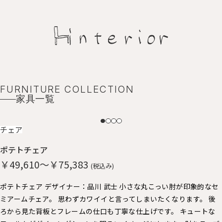
FURNITURE COLLECTION
家具一覧
NEW
チェア
ポテトチェア
￥49,610～￥75,383
(税込み)
ポテトチェア デザイナー：品川 武士 小さな丸こっい肘が印象的なセ
ミアームチェア。 思わずカワイイと言ってしまいたくなります。 後
ろから見た背板とフレームの仕口も丁寧な仕上げです。 キュートな