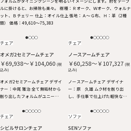
フォルムがダイニングシーンを明るいイメージにします。 ​肘をテーブ
ルに掛けると、お掃除も楽々。 樹種：Ｒオーク、Ｗオーク、ウォルナ
ット、Ｂチェリー 仕上：オイル仕上 張地：Ａ～Ｇ布、Ｈ：革（2種
類） 価格：49,610～75,383
NEW
NEW
チェア
チェア
オメガ2セミアームチェア
ノースアームチェア
￥69,938～￥104,060
￥60,258～￥107,327
(税
(税
込み)
込み)
オメガ2セミアームチェア デザイ
ノースアームチェア デザイナ
ナー：中尾 雅治 全て無垢材から
ー：原 久雄 ムク材を削り出
削り出したフォルムがユニーク
し、手仕事で仕上げた軽快なイ
なアームチェアです。 丸い面取
メージのアームチェア。 柔らか
りが優しい手触り。ゆったりと
な手触りと、ギリギリまで細身に
NEW
NEW
チェア
ソファ
した座り心地。 身体を包み込む
仕上げたフォルムが特徴で、 ア
ようなアームと背、肘掛けはや
ーム先端が手にしっくり馴染
シビルサロンチェア
SENソファ