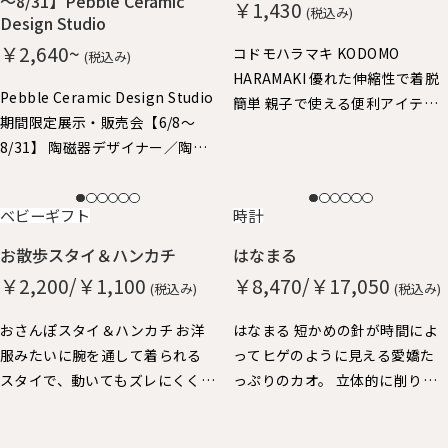
～8/31】Pebble Ceramic
￥1,430
(税込み)
Design Studio
￥2,640~
コドモハラマキ KODOMO
(税込み)
HARAMAKI 優れた伸縮性で着脱
Pebble Ceramic Design Studio
簡単 親子で使える便利アイテ
期間限定展示・販売会【6/8～
ム。子供はハラマキ～、大人の
8/31】 陶磁器デザイナー／陶磁
方にはヘアバンドにちょうどよ
器作家 石原亮太 糸島で活躍中
いサイズ。
の石原さん やさしいタッチの絵
NEW
NEW
ベビーギフト
時計
付け器を中心に特別展示させて
いただきました。 どれも1点もの
お散歩スタイ＆ハンカチ
はなまる
となりますので、売り切れ次第終
￥2,200/￥1,100
￥8,470/￥17,050
(税込み)
(税込み)
了となります。
おさんぽスタイ＆ハンカチ お洋
はなまる 短かめの針が時間によ
服みたいに腕を通して着られる
ってヒゲのように見える愛嬌た
スタイで、動いてもズレにくく、
っぷりのカオ。 立体的に削り出
おでかけにぴったりです。 ハン
した秒針の丸い鼻が、チクタク
カチも脱却できるストラップ
動いています。 厚みがあって壁