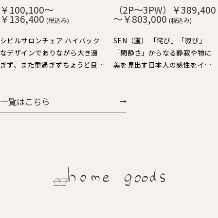
や短いので出入りし易く便利で
み、ずっと触りたくなる心地よ
￥100,100～
（2P～3PW）￥389,400
す。 肘をテーブルに掛ければ、
さです。 貼り込まれた大きなカ
￥136,400
～￥803,000
(税込み)
(税込み)
お掃除も楽々。 樹種：Ｒオー
ーブの背と座もゆったりと身体
ク、Ｗオーク、ウォルナット、Ｂ
を受け止めてくれます。 樹種：
シビルサロンチェア ハイバック
SEN（灑） 「侘び」「寂び」
チェリー 仕上：オイル仕上 張
Ｒオーク、Ｗオーク、ウォルナッ
なデザインでありながら大き過
「閑静さ」からなる静寂や物に
地：Ａ～Ｇ布、Ｈ：革（2種類）
ト、Ｂチェリー 仕上：オイル仕
ぎず、また重過ぎずちょうど良い
美を見出す日本人の感性をイン
価格：￥69,938～￥104,060
上 張地：Ａ～Ｇ布、Ｈ：革（2種
大きさで人気のパーソナルチェ
テリアで表現しました。日本人
類） 価格：￥60,258～
ア。背を支えるスポークと前脚の
にとっての美しさを昇華する、
一覧はこちら
￥107,327
連続する美しさと、すっきりとし
静かで大らかなスタイルを提案
た全体フォルムバランスや座り
します。
心地にも定評があります。連続ス
ポークの後ろ姿も魅力的で美し
く、ちょい肘が可愛くいい感じ
に体に馴染みます。シビルダイニ
ングチェア・イージーチェア展
開もされています。