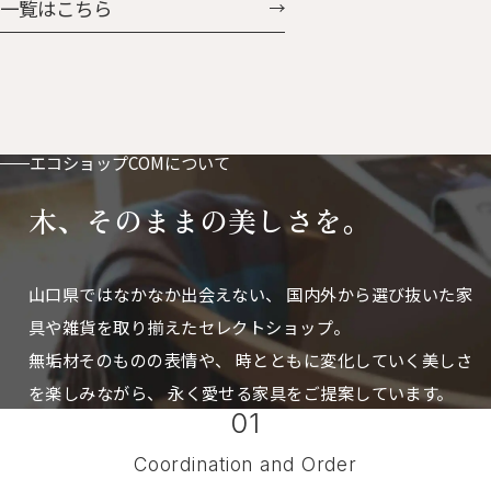
一覧はこちら
付。ベビーカーやバッグに付け
に掛けたときの凸っぱり具合
ておけば鼻水や涙もすぐに拭け
も、可愛さ「はなまる」。 はな
ます。 お気に入りの動物たちと
まるとうさん 人気のはなまる
おさんほ・おさんぽ
に、ぐんと大きくなった父さん
サイズが加わりました。 存在感
もたっぷりで、置き時計としても
エコショップCOMについて
掛け時計としても使えます。
木、そのままの美しさを。
山口県ではなかなか出会えない、
国内外から選び抜いた家
具や雑貨を取り揃えたセレクトショップ。
無垢材そのものの表情や、 時とともに変化していく美しさ
を楽しみながら、
永く愛せる家具をご提案しています。
01
Coordination and Order