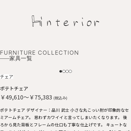
FURNITURE COLLECTION
家具一覧
NEW
チェア
ポテトチェア
￥49,610～￥75,383
(税込み)
ポテトチェア デザイナー：品川 武士 小さな丸こっい肘が印象的なセ
ミアームチェア。 思わずカワイイと言ってしまいたくなります。 後
ろから見た背板とフレームの仕口も丁寧な仕上げです。 キュートな