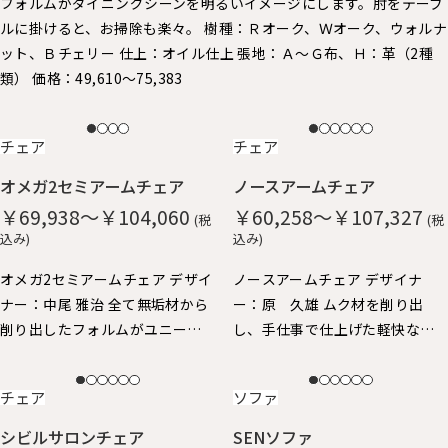
フォルムがダイニングシーンを明るいイメージにします。 ​肘をテーブ
ルに掛けると、お掃除も楽々。 樹種：Ｒオーク、Ｗオーク、ウォルナ
ット、Ｂチェリー 仕上：オイル仕上 張地：Ａ～Ｇ布、Ｈ：革（2種
類） 価格：49,610～75,383
NEW
NEW
チェア
チェア
オメガ2セミアームチェア
ノースアームチェア
￥69,938～￥104,060
￥60,258～￥107,327
(税
(税
込み)
込み)
オメガ2セミアームチェア デザイ
ノースアームチェア デザイナ
ナー：中尾 雅治 全て無垢材から
ー：原 久雄 ムク材を削り出
削り出したフォルムがユニーク
し、手仕事で仕上げた軽快なイ
なアームチェアです。 丸い面取
メージのアームチェア。 柔らか
りが優しい手触り。ゆったりと
な手触りと、ギリギリまで細身に
NEW
NEW
チェア
ソファ
した座り心地。 身体を包み込む
仕上げたフォルムが特徴で、 ア
ようなアームと背、肘掛けはや
ーム先端が手にしっくり馴染
シビルサロンチェア
SENソファ