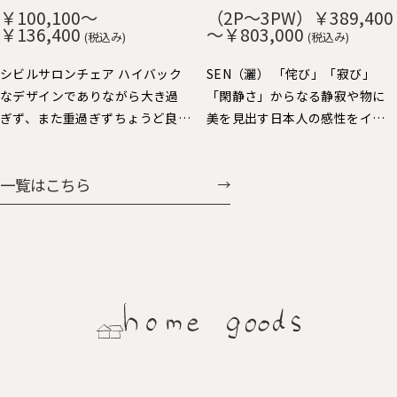
や短いので出入りし易く便利で
み、ずっと触りたくなる心地よ
￥100,100～
（2P～3PW）￥389,400
す。 肘をテーブルに掛ければ、
さです。 貼り込まれた大きなカ
￥136,400
～￥803,000
(税込み)
(税込み)
お掃除も楽々。 樹種：Ｒオー
ーブの背と座もゆったりと身体
ク、Ｗオーク、ウォルナット、Ｂ
を受け止めてくれます。 樹種：
シビルサロンチェア ハイバック
SEN（灑） 「侘び」「寂び」
チェリー 仕上：オイル仕上 張
Ｒオーク、Ｗオーク、ウォルナッ
なデザインでありながら大き過
「閑静さ」からなる静寂や物に
地：Ａ～Ｇ布、Ｈ：革（2種類）
ト、Ｂチェリー 仕上：オイル仕
ぎず、また重過ぎずちょうど良い
美を見出す日本人の感性をイン
価格：￥69,938～￥104,060
上 張地：Ａ～Ｇ布、Ｈ：革（2種
大きさで人気のパーソナルチェ
テリアで表現しました。日本人
類） 価格：￥60,258～
ア。背を支えるスポークと前脚の
にとっての美しさを昇華する、
一覧はこちら
￥107,327
連続する美しさと、すっきりとし
静かで大らかなスタイルを提案
た全体フォルムバランスや座り
します。
心地にも定評があります。連続ス
ポークの後ろ姿も魅力的で美し
く、ちょい肘が可愛くいい感じ
に体に馴染みます。シビルダイニ
ングチェア・イージーチェア展
開もされています。