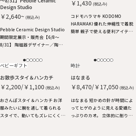
～8/31】Pebble Ceramic
￥1,430
(税込み)
Design Studio
￥2,640~
コドモハラマキ KODOMO
(税込み)
HARAMAKI 優れた伸縮性で着脱
Pebble Ceramic Design Studio
簡単 親子で使える便利アイテ
期間限定展示・販売会【6/8～
ム。子供はハラマキ～、大人の
8/31】 陶磁器デザイナー／陶磁
方にはヘアバンドにちょうどよ
器作家 石原亮太 糸島で活躍中
いサイズ。
の石原さん やさしいタッチの絵
NEW
NEW
ベビーギフト
時計
付け器を中心に特別展示させて
いただきました。 どれも1点もの
お散歩スタイ＆ハンカチ
はなまる
となりますので、売り切れ次第終
￥2,200/￥1,100
￥8,470/￥17,050
(税込み)
(税込み)
了となります。
おさんぽスタイ＆ハンカチ お洋
はなまる 短かめの針が時間によ
服みたいに腕を通して着られる
ってヒゲのように見える愛嬌た
スタイで、動いてもズレにくく、
っぷりのカオ。 立体的に削り出
おでかけにぴったりです。 ハン
した秒針の丸い鼻が、チクタク
カチも脱却できるストラップ
動いています。 厚みがあって壁