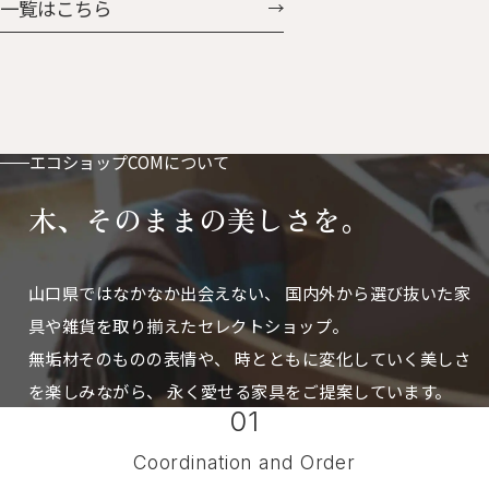
一覧はこちら
付。ベビーカーやバッグに付け
に掛けたときの凸っぱり具合
ておけば鼻水や涙もすぐに拭け
も、可愛さ「はなまる」。 はな
ます。 お気に入りの動物たちと
まるとうさん 人気のはなまる
おさんほ・おさんぽ
に、ぐんと大きくなった父さん
サイズが加わりました。 存在感
もたっぷりで、置き時計としても
エコショップCOMについて
掛け時計としても使えます。
木、そのままの美しさを。
山口県ではなかなか出会えない、
国内外から選び抜いた家
具や雑貨を取り揃えたセレクトショップ。
無垢材そのものの表情や、 時とともに変化していく美しさ
を楽しみながら、
永く愛せる家具をご提案しています。
01
Coordination and Order