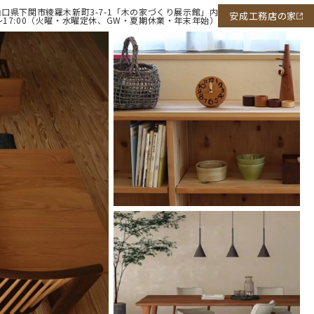
5 山口県下関市綾羅木新町3-7-1「木の家づくり展示館」内
安成工務店の家
0～17:00（火曜・水曜定休、GW・夏期休業・年末年始）