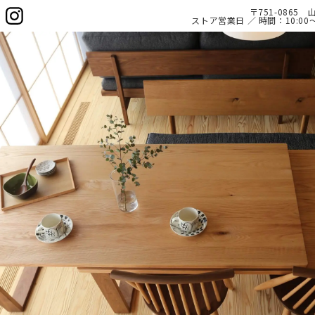
〒751-086
ストア営業日 ／ 時間：10:0