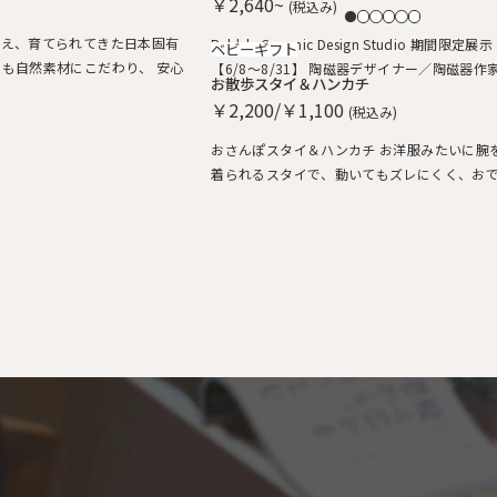
￥2,640~
(税込み)
植え、育てられてきた日本固有
Pebble Ceramic Design Studio 期間限定展示・販売会
ベビーギフト
にも自然素材にこだわり、 安心
【6/8～8/31】 陶磁器デザイナー／陶磁器作家 石原
お散歩スタイ＆ハンカチ
亮太 糸島で活躍中の石原さん やさしいタッチの絵付け
￥2,200/￥1,100
(税込み)
器を中心に特別展示させていただきました。 
ものとなりますので、売り切れ次第終了とな
おさんぽスタイ＆ハンカチ お洋服みたいに腕を通して
着られるスタイで、動いてもズレにくく、お
ぴったりです。 ハンカチも脱却できるストラ
ベビーカーやバッグに付けておけば鼻水や涙
拭けます。 お気に入りの動物たちとおさんほ
ぽ