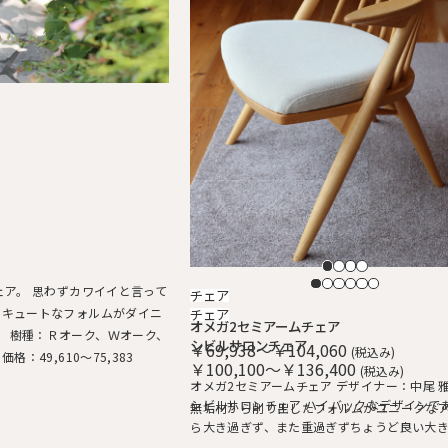
ェア。 思わずカワイイと言って
チェア
 キュートなフォルムがダイニ
チェア
オメガ2セミアームチェア
。 樹種：Ｒオーク、Ｗオーク、
シビルサロンチェア
￥69,938～￥104,060
(税込み)
49,610～75,383
￥100,100～￥136,400
(税込み)
オメガ2セミアームチェア デザイナー：中尾 雅治 全て
シビルサロンチェア ハイバックなデザインでありなが
無垢材から削り出したフォルムがユニークな
ら大き過ぎず、また重過ぎずちょうど良い大
ェアです。 丸い面取りが優しい手触り。ゆっ