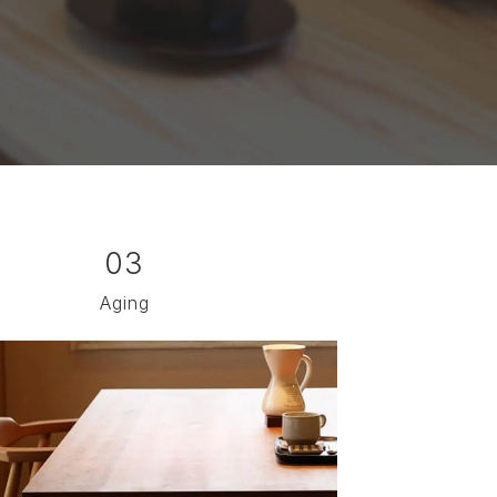
03
Aging