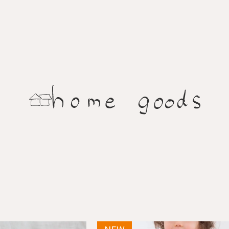
のパーソナルチェア。背を支えるスポークと
た座り心地。 身体を包み込むようなアームと
する美しさと、すっきりとした全体フォルム
けはやや短いので出入りし易く便利です。 肘
や座り心地にも定評があります。連続スポー
ルに掛ければ、お掃除も楽々。 樹種：Ｒオーク、Ｗオ
も魅力的で美しく、ちょい肘が可愛くいい感
ーク、ウォルナット、Ｂチェリー 仕上：オイル
馴染みます。シビルダイニングチェア・イー
地：Ａ～Ｇ布、Ｈ：革（2種類） 価格：￥69,9
展開もされています。
￥104,060
NEW
NEW