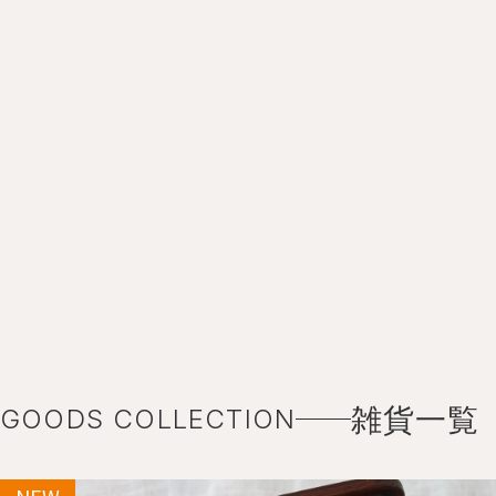
雑貨一覧
GOODS COLLECTION
NEW