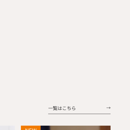
前脚の連続
ました。日本人にとっての美しさを昇華する、静かで
背、肘掛
たフォルムが特徴で、 アーム先端が手にしっくり馴染
バランス
大らかなスタイルを提案します。
をテーブ
み、ずっと触りたくなる心地よさです。 貼り込まれた
クの後ろ姿
大きなカーブの背と座もゆったりと身体を受け止めて
じに体に
仕上 張
くれます。 樹種：Ｒオーク、Ｗオーク、ウォルナッ
ジーチェア
38～
ト、Ｂチェリー 仕上：オイル仕上 張地：Ａ～Ｇ布、
Ｈ：革（2種類） 価格：￥60,258～￥107,327
一覧はこちら
NEW
NEW