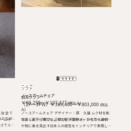
チェア
ソファ
ノースアームチェア
SENソファ
￥60,258～￥107,327
(税込み)
（2P～3PW）￥389,400～￥803,000
(税込
み)
ノースアームチェア デザイナー：原 久雄 ムク材を削
SEN（灑） 「侘び」「寂び」「閑静さ」からなる静寂
アームチ
り出し、手仕事で仕上げた軽快なイメージのアームチ
きさで人気
や物に美を見出す日本人の感性をインテリアで表現し
たりとし
ェア。 柔らかな手触りと、ギリギリまで細身に仕上げ