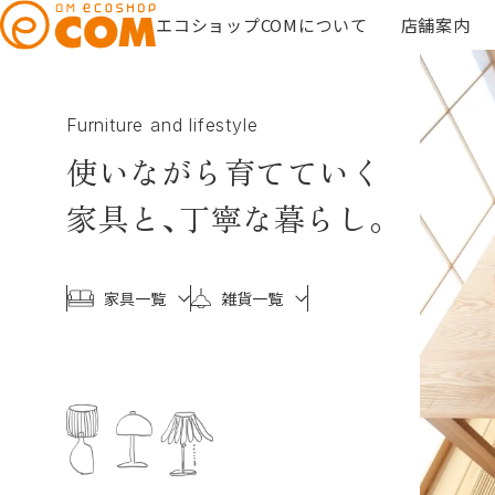
エコショップCOMについて
店舗案内
Furniture and lifestyle
使いながら育てていく
家具と、
丁寧な暮らし。
家具一覧
雑貨一覧
l