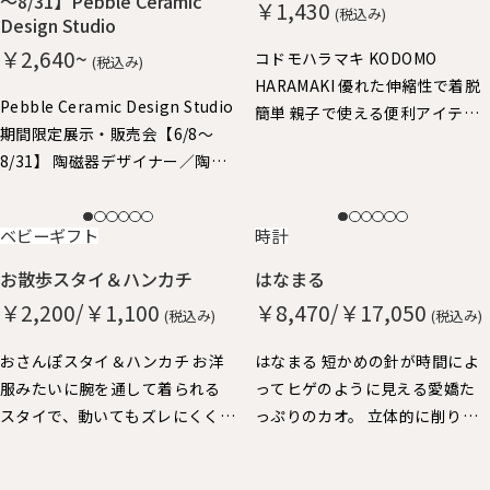
～8/31】Pebble Ceramic
￥1,430
(税込み)
Design Studio
￥2,640~
コドモハラマキ KODOMO
(税込み)
HARAMAKI 優れた伸縮性で着脱
Pebble Ceramic Design Studio
簡単 親子で使える便利アイテ
期間限定展示・販売会【6/8～
ム。子供はハラマキ～、大人の
8/31】 陶磁器デザイナー／陶磁
方にはヘアバンドにちょうどよ
器作家 石原亮太 糸島で活躍中
いサイズ。
の石原さん やさしいタッチの絵
NEW
NEW
ベビーギフト
時計
付け器を中心に特別展示させて
いただきました。 どれも1点もの
お散歩スタイ＆ハンカチ
はなまる
となりますので、売り切れ次第終
￥2,200/￥1,100
￥8,470/￥17,050
(税込み)
(税込み)
了となります。
おさんぽスタイ＆ハンカチ お洋
はなまる 短かめの針が時間によ
服みたいに腕を通して着られる
ってヒゲのように見える愛嬌た
スタイで、動いてもズレにくく、
っぷりのカオ。 立体的に削り出
おでかけにぴったりです。 ハン
した秒針の丸い鼻が、チクタク
カチも脱却できるストラップ
動いています。 厚みがあって壁