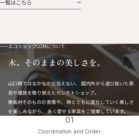
一覧はこちら
付。ベビーカーやバッグに付け
に掛けたときの凸っぱり具合
ておけば鼻水や涙もすぐに拭け
も、可愛さ「はなまる」。 はな
ます。 お気に入りの動物たちと
まるとうさん 人気のはなまる
おさんほ・おさんぽ
に、ぐんと大きくなった父さん
サイズが加わりました。 存在感
もたっぷりで、置き時計としても
エコショップCOMについて
掛け時計としても使えます。
木、そのままの美しさを。
山口県ではなかなか出会えない、
国内外から選び抜いた家
具や雑貨を取り揃えたセレクトショップ。
無垢材そのものの表情や、 時とともに変化していく美しさ
を楽しみながら、
永く愛せる家具をご提案しています。
01
Coordination and Order