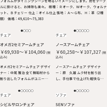
フォルムがダイニングシーンを明るいイメージにします。 ​肘をテーブ
ルに掛けると、お掃除も楽々。 樹種：Ｒオーク、Ｗオーク、ウォルナ
ット、Ｂチェリー 仕上：オイル仕上 張地：Ａ～Ｇ布、Ｈ：革（2種
類） 価格：49,610～75,383
NEW
NEW
チェア
チェア
オメガ2セミアームチェア
ノースアームチェア
￥69,938～￥104,060
￥60,258～￥107,327
(税
(税
込み)
込み)
オメガ2セミアームチェア デザイ
ノースアームチェア デザイナ
ナー：中尾 雅治 全て無垢材から
ー：原 久雄 ムク材を削り出
削り出したフォルムがユニーク
し、手仕事で仕上げた軽快なイ
なアームチェアです。 丸い面取
メージのアームチェア。 柔らか
りが優しい手触り。ゆったりと
な手触りと、ギリギリまで細身に
NEW
NEW
チェア
ソファ
した座り心地。 身体を包み込む
仕上げたフォルムが特徴で、 ア
ようなアームと背、肘掛けはや
ーム先端が手にしっくり馴染
シビルサロンチェア
SENソファ