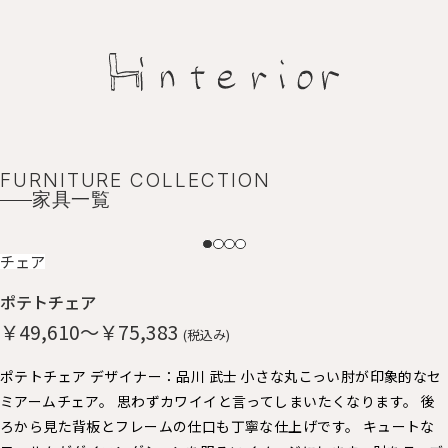
FURNITURE COLLECTION
家具一覧
NEW
チェア
ポテトチェア
￥49,610～￥75,383
(税込み)
ポテトチェア デザイナー：品川 武士 小さな丸こっい肘が印象的なセ
ミアームチェア。 思わずカワイイと言ってしまいたくなります。 後
ろから見た背板とフレームの仕口も丁寧な仕上げです。 キュートな