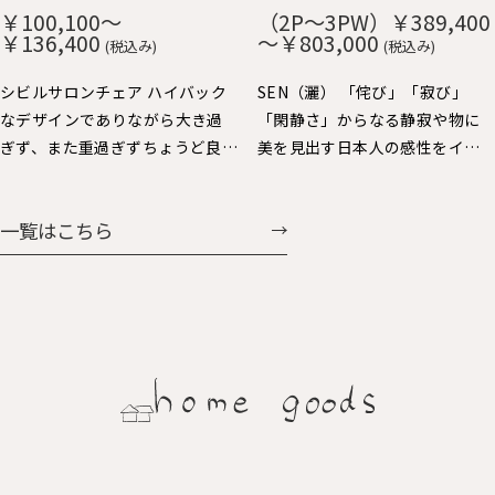
や短いので出入りし易く便利で
み、ずっと触りたくなる心地よ
￥100,100～
（2P～3PW）￥389,400
す。 肘をテーブルに掛ければ、
さです。 貼り込まれた大きなカ
￥136,400
～￥803,000
(税込み)
(税込み)
お掃除も楽々。 樹種：Ｒオー
ーブの背と座もゆったりと身体
ク、Ｗオーク、ウォルナット、Ｂ
を受け止めてくれます。 樹種：
シビルサロンチェア ハイバック
SEN（灑） 「侘び」「寂び」
チェリー 仕上：オイル仕上 張
Ｒオーク、Ｗオーク、ウォルナッ
なデザインでありながら大き過
「閑静さ」からなる静寂や物に
地：Ａ～Ｇ布、Ｈ：革（2種類）
ト、Ｂチェリー 仕上：オイル仕
ぎず、また重過ぎずちょうど良い
美を見出す日本人の感性をイン
価格：￥69,938～￥104,060
上 張地：Ａ～Ｇ布、Ｈ：革（2種
大きさで人気のパーソナルチェ
テリアで表現しました。日本人
類） 価格：￥60,258～
ア。背を支えるスポークと前脚の
にとっての美しさを昇華する、
一覧はこちら
￥107,327
連続する美しさと、すっきりとし
静かで大らかなスタイルを提案
た全体フォルムバランスや座り
します。
心地にも定評があります。連続ス
ポークの後ろ姿も魅力的で美し
く、ちょい肘が可愛くいい感じ
に体に馴染みます。シビルダイニ
ングチェア・イージーチェア展
開もされています。