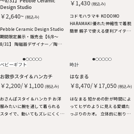
～8/31】Pebble Ceramic
￥1,430
(税込み)
Design Studio
￥2,640~
コドモハラマキ KODOMO
(税込み)
HARAMAKI 優れた伸縮性で着脱
Pebble Ceramic Design Studio
簡単 親子で使える便利アイテ
期間限定展示・販売会【6/8～
ム。子供はハラマキ～、大人の
8/31】 陶磁器デザイナー／陶磁
方にはヘアバンドにちょうどよ
器作家 石原亮太 糸島で活躍中
いサイズ。
の石原さん やさしいタッチの絵
NEW
NEW
ベビーギフト
時計
付け器を中心に特別展示させて
いただきました。 どれも1点もの
お散歩スタイ＆ハンカチ
はなまる
となりますので、売り切れ次第終
￥2,200/￥1,100
￥8,470/￥17,050
(税込み)
(税込み)
了となります。
おさんぽスタイ＆ハンカチ お洋
はなまる 短かめの針が時間によ
服みたいに腕を通して着られる
ってヒゲのように見える愛嬌た
スタイで、動いてもズレにくく、
っぷりのカオ。 立体的に削り出
おでかけにぴったりです。 ハン
した秒針の丸い鼻が、チクタク
カチも脱却できるストラップ
動いています。 厚みがあって壁