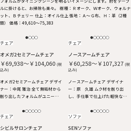
フォルムがダイニングシーンを明るいイメージにします。 ​肘をテーブ
ルに掛けると、お掃除も楽々。 樹種：Ｒオーク、Ｗオーク、ウォルナ
ット、Ｂチェリー 仕上：オイル仕上 張地：Ａ～Ｇ布、Ｈ：革（2種
類） 価格：49,610～75,383
NEW
NEW
チェア
チェア
オメガ2セミアームチェア
ノースアームチェア
￥69,938～￥104,060
￥60,258～￥107,327
(税
(税
込み)
込み)
オメガ2セミアームチェア デザイ
ノースアームチェア デザイナ
ナー：中尾 雅治 全て無垢材から
ー：原 久雄 ムク材を削り出
削り出したフォルムがユニーク
し、手仕事で仕上げた軽快なイ
なアームチェアです。 丸い面取
メージのアームチェア。 柔らか
りが優しい手触り。ゆったりと
な手触りと、ギリギリまで細身に
NEW
NEW
チェア
ソファ
した座り心地。 身体を包み込む
仕上げたフォルムが特徴で、 ア
ようなアームと背、肘掛けはや
ーム先端が手にしっくり馴染
シビルサロンチェア
SENソファ