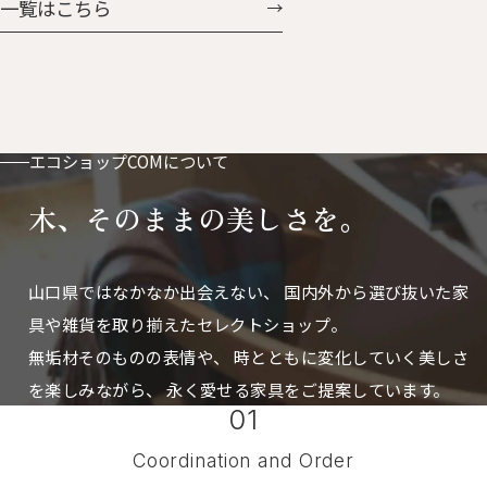
一覧はこちら
付。ベビーカーやバッグに付け
に掛けたときの凸っぱり具合
ておけば鼻水や涙もすぐに拭け
も、可愛さ「はなまる」。 はな
ます。 お気に入りの動物たちと
まるとうさん 人気のはなまる
おさんほ・おさんぽ
に、ぐんと大きくなった父さん
サイズが加わりました。 存在感
もたっぷりで、置き時計としても
エコショップCOMについて
掛け時計としても使えます。
木、そのままの美しさを。
山口県ではなかなか出会えない、
国内外から選び抜いた家
具や雑貨を取り揃えたセレクトショップ。
無垢材そのものの表情や、 時とともに変化していく美しさ
を楽しみながら、
永く愛せる家具をご提案しています。
01
Coordination and Order