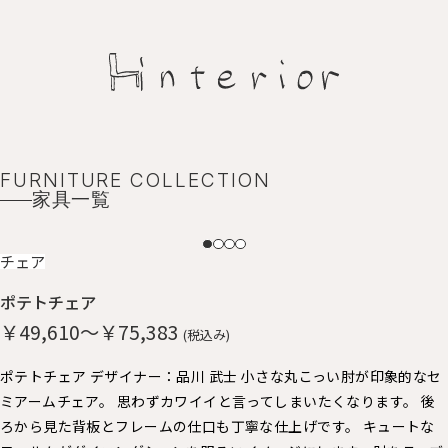
FURNITURE COLLECTION
家具一覧
NEW
チェア
ポテトチェア
￥49,610～￥75,383
(税込み)
ポテトチェア デザイナー：品川 武士 小さな丸こっい肘が印象的なセ
ミアームチェア。 思わずカワイイと言ってしまいたくなります。 後
ろから見た背板とフレームの仕口も丁寧な仕上げです。 キュートな