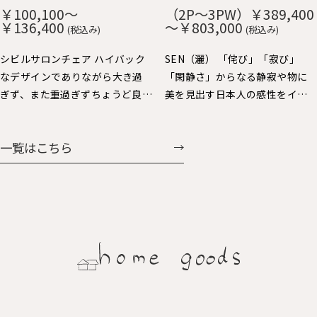
や短いので出入りし易く便利で
み、ずっと触りたくなる心地よ
￥100,100～
（2P～3PW）￥389,400
す。 肘をテーブルに掛ければ、
さです。 貼り込まれた大きなカ
￥136,400
～￥803,000
(税込み)
(税込み)
お掃除も楽々。 樹種：Ｒオー
ーブの背と座もゆったりと身体
ク、Ｗオーク、ウォルナット、Ｂ
を受け止めてくれます。 樹種：
シビルサロンチェア ハイバック
SEN（灑） 「侘び」「寂び」
チェリー 仕上：オイル仕上 張
Ｒオーク、Ｗオーク、ウォルナッ
なデザインでありながら大き過
「閑静さ」からなる静寂や物に
地：Ａ～Ｇ布、Ｈ：革（2種類）
ト、Ｂチェリー 仕上：オイル仕
ぎず、また重過ぎずちょうど良い
美を見出す日本人の感性をイン
価格：￥69,938～￥104,060
上 張地：Ａ～Ｇ布、Ｈ：革（2種
大きさで人気のパーソナルチェ
テリアで表現しました。日本人
類） 価格：￥60,258～
ア。背を支えるスポークと前脚の
にとっての美しさを昇華する、
一覧はこちら
￥107,327
連続する美しさと、すっきりとし
静かで大らかなスタイルを提案
た全体フォルムバランスや座り
します。
心地にも定評があります。連続ス
ポークの後ろ姿も魅力的で美し
く、ちょい肘が可愛くいい感じ
に体に馴染みます。シビルダイニ
ングチェア・イージーチェア展
開もされています。